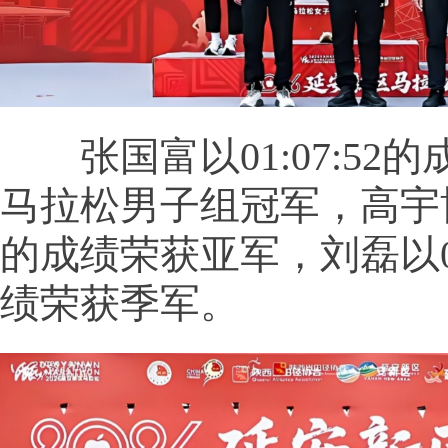
张国富以01:07:52
马拉松男子组冠军，高宇博以0
的成绩荣获亚军，刘磊以01:
绩荣获季军。