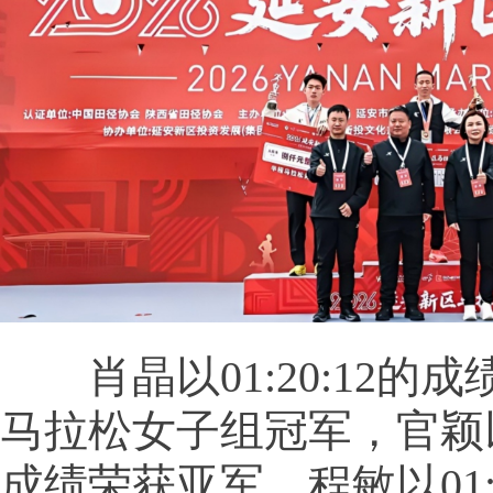
肖晶以01:20:12的
马拉松女子组冠军，官颖以01
成绩荣获亚军，程敏以01:2