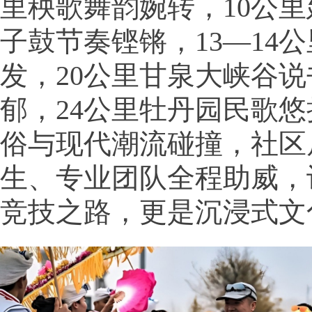
里秧歌舞韵婉转，10公
子鼓节奏铿锵，13—14
发，20公里甘泉大峡谷
郁，24公里牡丹园民歌
俗与现代潮流碰撞，社区
生、专业团队全程助威，
竞技之路，更是沉浸式文