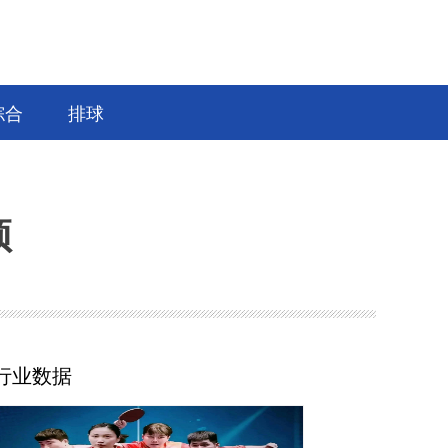
综合
排球
顶
行业数据