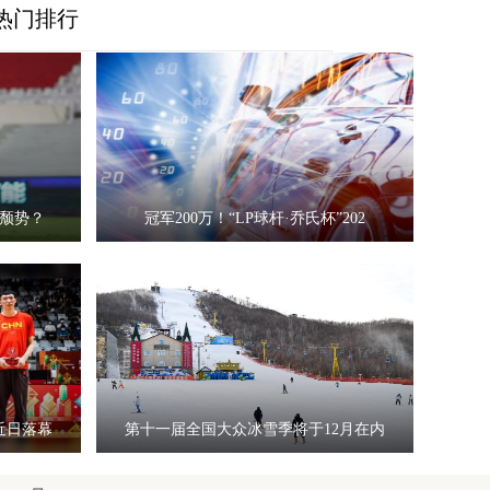
热门排行
岁乔元栩在国际雪联高山滑雪赛上斩获两
颓势？
冠军200万！“LP球杆·乔氏杯”202
亚洲大学生篮球联赛在浙江杭州开打
近日落幕
第十一届全国大众冰雪季将于12月在内
蒙古