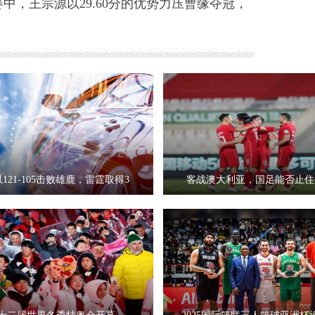
，王宗源以29.60分的优势力压曹缘夺冠，
121-105击败雄鹿，雷霆取得3
客战澳大利亚，国足能否止住