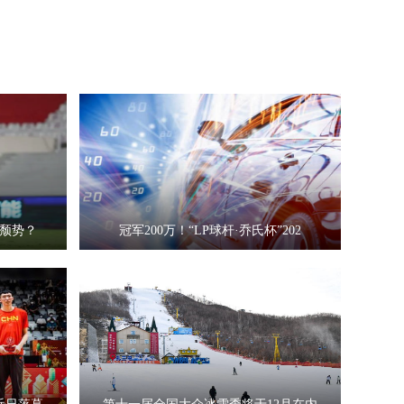
颓势？
冠军200万！“LP球杆·乔氏杯”202