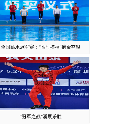
全国跳水冠军赛：“临时搭档”摘金夺银
“冠军之战”潘展乐胜