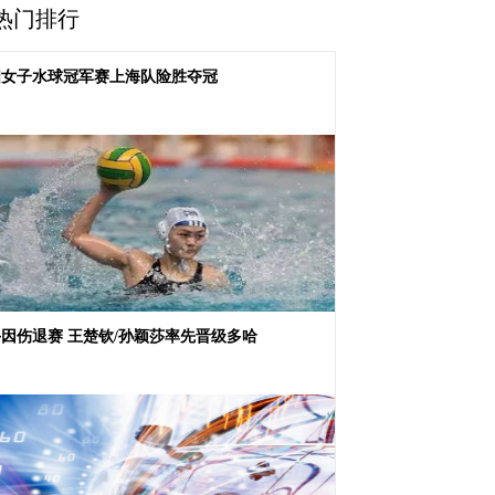
热门排行
国女子水球冠军赛上海队险胜夺冠
因伤退赛 王楚钦/孙颖莎率先晋级多哈