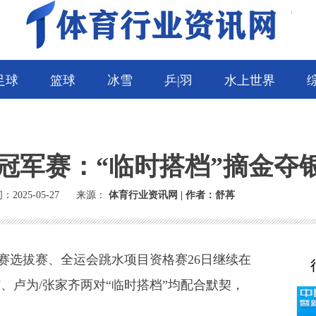
足球
篮球
冰雪
乒|羽
水上世界
冠军赛：“临时搭档”摘金夺
：2025-05-27
来源：
体育行业资讯网 | 作者：舒苒
赛选拔赛、全运会跳水项目资格赛26日继续在
、卢为/张家齐两对“临时搭档”均配合默契，