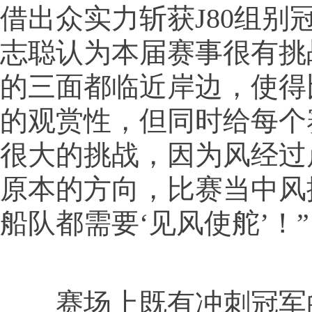
借出众实力斩获J80组别
志聪认为本届赛事很有挑
的三面都临近岸边，使得
的观赏性，但同时给每个
很大的挑战，因为风经过
原本的方向，比赛当中风
船队都需要‘见风使舵’！”
赛场上既有冲刺冠军