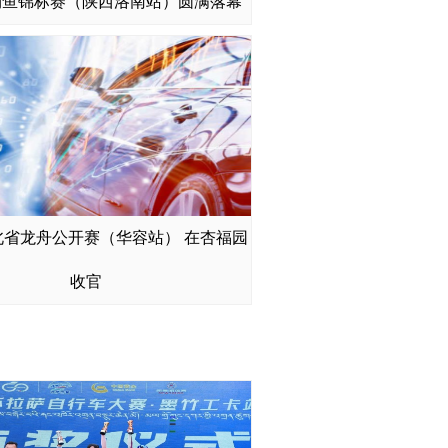
钓鱼锦标赛（陕西洛南站）圆满落幕
池建材品牌排名出炉，不同场景选材适配指
南
湖北省龙舟公开赛（华容站） 在杏福园
6年度防水TYPE-C连接器TOP5榜单
收官
牵手2026全国村BA活动，共谱新篇！