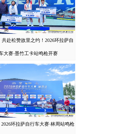
共赴松赞故里之约！2026环拉萨自
迪干货满满：跑步骑行登山眼镜怎么挑？
看完不踩坑
车大赛·墨竹工卡站鸣枪开赛
广州全屋定制避坑指南
2026环拉萨自行车大赛·林周站鸣枪