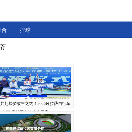
综合
排球
荐
共赴松赞故里之约！2026环拉萨自行车
大赛·墨竹工卡站鸣枪开赛