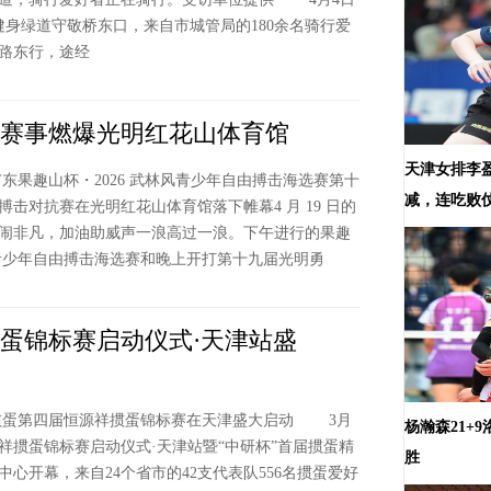
健身绿道守敬桥东口，来自市城管局的180余名骑行爱
路东行，途经
击赛事燃爆光明红花山体育馆
天津女排李
东果趣山杯・2026 武林风青少年自由搏击海选赛第十
减，连吃败
击对抗赛在光明红花山体育馆落下帷幕4 月 19 日的
闹非凡，加油助威声一浪高过一浪。下午进行的果趣
林风青少年自由搏击海选赛和晚上开打第十九届光明勇
掼蛋锦标赛启动仪式·天津站盛
蛋第四届恒源祥掼蛋锦标赛在天津盛大启动 3月
杨瀚森21+
恒源祥掼蛋锦标赛启动仪式·天津站暨“中研杯”首届掼蛋精
胜
心开幕，来自24个省市的42支代表队556名掼蛋爱好