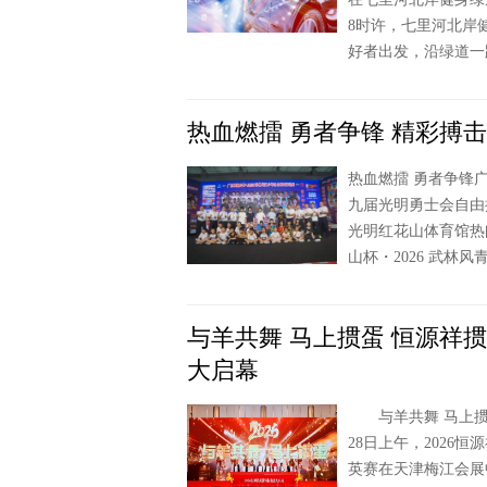
8时许，七里河北岸
好者出发，沿绿道一
热血燃擂 勇者争锋 精彩搏
热血燃擂 勇者争锋广
九届光明勇士会自由搏
光明红花山体育馆热
山杯・2026 武
与羊共舞 马上掼蛋 恒源祥
大启幕
与羊共舞 马上掼
28日上午，2026
英赛在天津梅江会展中