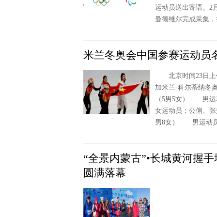
运动员送出寄语。2
曼德维尔完成采集，
米兰冬奥会中国参赛运动员
北京时间23日上
加米兰-科尔蒂纳
（5男5女） 男
女运动员：公俐、张
男8女） 男运动
“全景内蒙古”•长城黄河握
圆满落幕