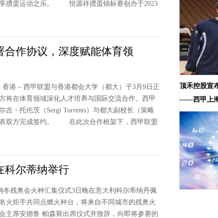
享掼蛋运动之乐。 恒源祥掼蛋锦标赛创办于2023
署合作协议，深度赋能体育领
顶禾控股宣
，香港 – 西甲联盟与香港都会大学（都大）于3月9日正
方将在体育领域深化人才培养与国际交流合作。西甲
——西甲上
・托伦茨（Sergi Torrents）与都大副校长（策略
代表双方完成签约。 在此次合作框架下，西甲联盟
在科尔蒂纳举行
尔蒂纳冬残奥会火种汇集仪式3日晚在意大利科尔蒂纳丹佩
名火炬手共同点燃火种台，将来自不同城市的残奥火
会主席安德鲁·帕森斯出席仪式并致辞，向即将参赛的