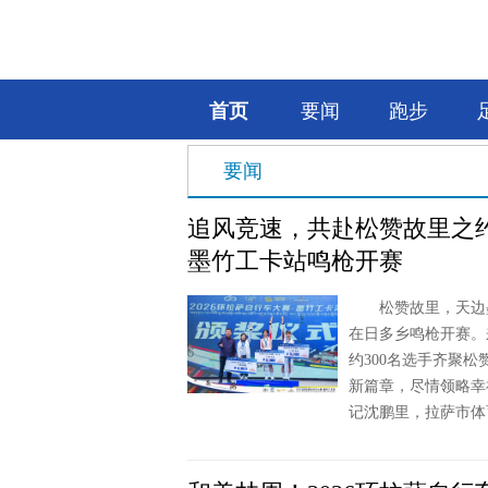
首页
要闻
跑步
要闻
追风竞速，共赴松赞故里之约
墨竹工卡站鸣枪开赛
松赞故里，天边墨竹
在日多乡鸣枪开赛。
约300名选手齐聚
新篇章，尽情领略
记沈鹏里，拉萨市体