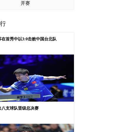
盛事 三百钓手竞风流 ​2026“全能王”全
开赛
鱼锦标赛（陕西洛南站）圆满落幕
行
在首秀中以3:0击败中国台北队
出八支球队晋级总决赛