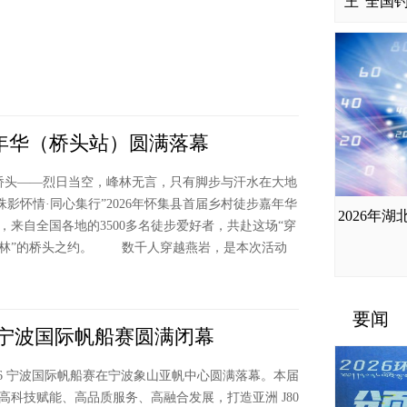
王”全国
2026泳
嘉年华（桥头站）圆满落幕
头——烈日当空，峰林无言，只有脚步与汗水在大地
影怀情·同心集行”2026年怀集县首届乡村徒步嘉年华
2026年
，来自全国各地的3500多名徒步爱好者，共赴这场“穿
202
峰林”的桥头之约。 数千人穿越燕岩，是本次活动
要闻
6宁波国际帆船赛圆满闭幕
026 宁波国际帆船赛在宁波象山亚帆中心圆满落幕。本届
丁彦雨航
高科技赋能、高品质服务、高融合发展，打造亚洲 J80