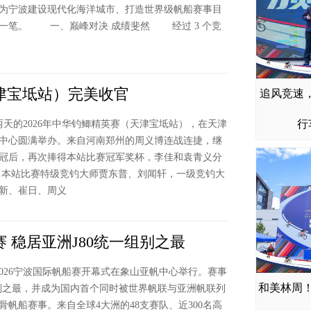
为宁波建设现代化海洋城市、打造世界级帆船赛事目
一笔。 一、巅峰对决 成绩斐然 经过 3 个竞
天津宝坻站）完美收官
追风竞速，
RUDY璐
行
天的2026年中华钓鲫精英赛（天津宝坻站），在天津
中心圆满举办。来自河南郑州的周义博连战连捷，继
冠后，再次捧得本站比赛冠军奖杯，李佳和袁青义分
本站比赛特级竞钓大师贾东普、刘闻轩，一级竞钓大
新、崔日、周义
赛 稳居亚洲J80统一组别之最
026宁波国际帆船赛开幕式在象山亚帆中心举行。赛事
和美林周！
组别之最，并成为国内首个同时被世界帆联与亚洲帆联列
帆船赛事。来自全球4大洲的48支赛队、近300名高