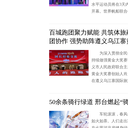
水平运动员将在3
开幕。世界帆船联合
百城跑团聚力赋能 共筑体
团协作 强势助阵遵义乌江寨
为深入贯彻全民健
持续做强黄金大奖赛
义市人民政府联合主
黄金大奖赛创始人肖
在遵义乌江寨国际旅
50余条骑行绿道 邢台燃起“
车轮滚滚，春风作
如火如荼。人们走出
在七里河北岸健身绿