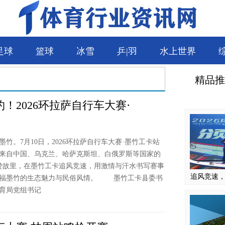
足球
篮球
冰雪
乒|羽
水上世界
精品推
！2026环拉萨自行车大赛·
。7月10日，2026环拉萨自行车大赛·墨竹工卡站
来自中国、乌克兰、哈萨克斯坦、白俄罗斯等国家的
松赞故里，在墨竹工卡追风竞速，用激情与汗水书写赛事
追风竞速，
幸福墨竹的生态魅力与民俗风情。 墨竹工卡县委书
育局党组书记