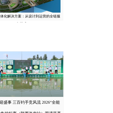
一体化解决方案：从设计到运营的全链服
务模式
2026环拉萨自行车大赛·林周站鸣枪开
赛
工程学院：低分段考生的全日制本科保底
迎盛事 三百钓手竞风流 ​2026“全能
方案