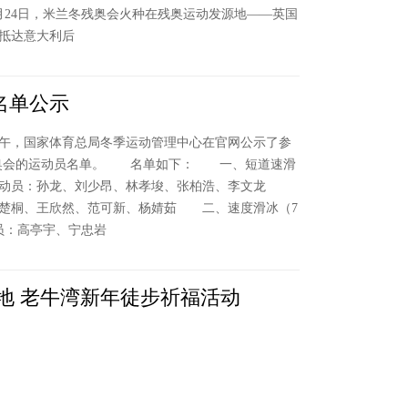
月24日，米兰冬残奥会火种在残奥运动发源地——英国
抵达意大利后
名单公示
午，国家体育总局冬季运动管理中心在官网公示了参
冬奥会的运动员名单。 名单如下： 一、短道速滑
运动员：孙龙、刘少昂、林孝埈、张柏浩、李文龙
楚桐、王欣然、范可新、杨婧茹 二、速度滑冰（7
员：高亭宇、宁忠岩
手地 老牛湾新年徒步祈福活动