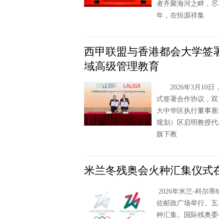
者齐聚海河之畔，尽
年，在恒源祥集
西甲联盟与香港都会大学签
域高级管理教育
2026年3月10日
式签署合作协议，双
大中华区执行董事塞尔吉
规划）区启明教授
旗下教
米兰冬残奥会火种汇集仪式
2026年米兰-科
佐邮政广场举行。五
种汇集。国际残奥委