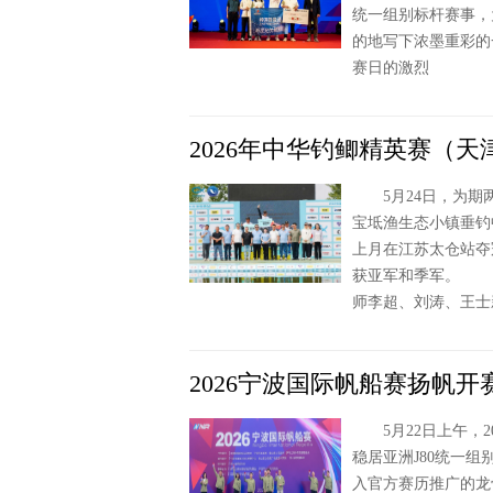
统一组别标杆赛事，
的地写下浓墨重彩的
赛日的激烈
2026年中华钓鲫精英赛（
5月24日，为期两
宝坻渔生态小镇垂钓
上月在江苏太仓站夺
获亚军和季军。 
师李超、刘涛、王士
2026宁波国际帆船赛扬帆开
5月22日上午，2
稳居亚洲J80统一
入官方赛历推广的龙骨