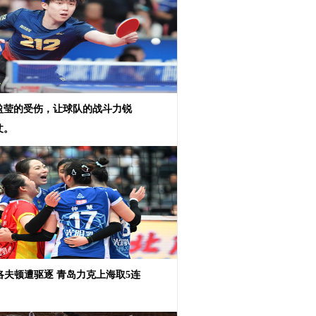
盈莹的受伤，让球队的战斗力锐
仗。
9洛夫顿遭驱逐 青岛力克上海取5连