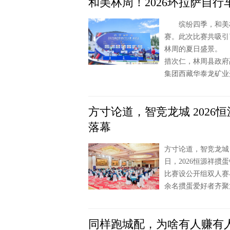
和美林周！2026环拉萨自行
缤纷四季，和美林周
赛。此次比赛共吸引
林周的夏日盛景。
措次仁，林周县政府
集团西藏华泰龙矿业
方寸论道，智竞龙城 202
落幕
方寸论道，智竞龙城
日，2026恒源祥
比赛设公开组双人赛
余名掼蛋爱好者齐聚
同样跑城配，为啥有人赚有