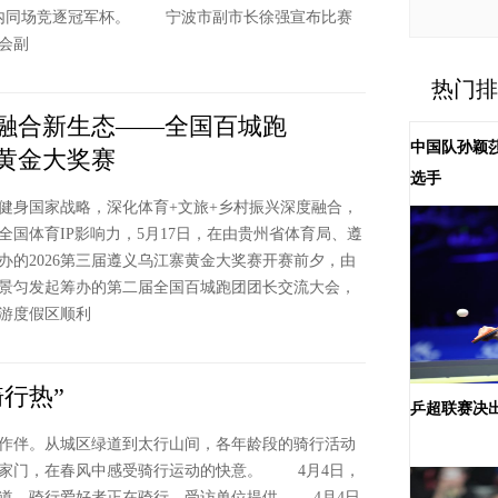
22℃洛南迎
天内同场竞逐冠军杯。 宁波市副市长徐强宣布比赛
国钓
会副
热门排
旅融合新生态——全国百城跑
中国队孙颖莎
黄金大奖赛
选手
身国家战略，深化体育+文旅+乡村振兴深度融合，
全国体育IP影响力，5月17日，在由贵州省体育局、遵
办的2026第三届遵义乌江寨黄金大奖赛开赛前夕，由
景匀发起筹办的第二届全国百城跑团团长交流大会，
游度假区顺利
骑行热”
乒超联赛决
伴。从城区绿道到太行山间，各年龄段的骑行活动
家门，在春风中感受骑行运动的快意。 4月4日，
道，骑行爱好者正在骑行。受访单位提供 4月4日