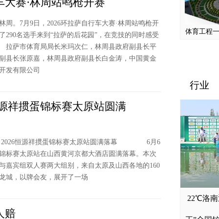
车大赛·林周站鸣枪开赛
。7月9日，2026环拉萨自行车大赛·林周站鸣枪开
体育工程
了290名选手来到“拉萨的后花园”，在竞技的同时感受
 拉萨市体育局局长米玛次仁，林周县政府副县长平
副县长张原嘉，林周县政府副县长白金涛，中国黄金
开发有限公司
行业
6恒源祥掼蛋锦标赛太原站圆满
和美林周！
 2026恒源祥掼蛋锦标赛太原站圆满落幕 6月6
掼蛋锦标赛太原站在山西黄河京都大酒店圆满落幕。本次
与嘉宾组双人赛两大组别，来自太原及山西各地的160
龙城，以牌会友，展开了一场
齐齐哈尔
22℃洛南
人赔