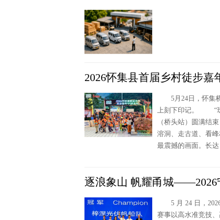
2026怀集县首届乡村徒步
5月24日，怀集桥
上刻下印记。 “珠
（桥头站）圆满结束
溶洞、走古道、看
最震撼的画面。长达
逐浪象山 帆耀甬城——202
5 月 24 日，2
赛事以高水准竞技、