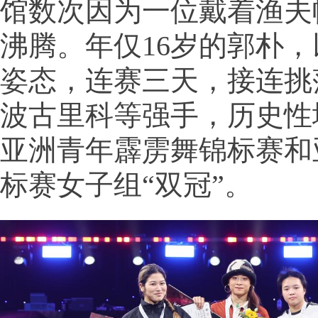
馆数次因为一位戴着渔夫
沸腾。年仅16岁的郭朴
姿态，连赛三天，接连挑
波古里科等强手，历史性地
亚洲青年霹雳舞锦标赛和
标赛女子组“双冠”。