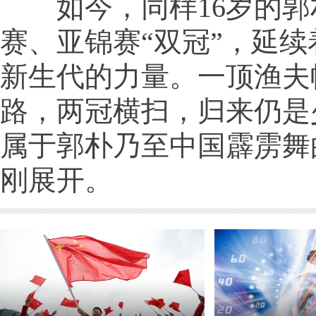
如今，同样16岁的郭
赛、亚锦赛“双冠”，延
新生代的力量。一顶渔夫
路，两冠横扫，归来仍是
属于郭朴乃至中国霹雳舞
刚展开。