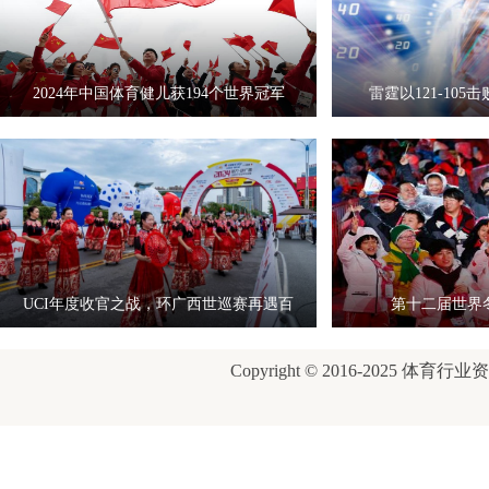
2024年中国体育健儿获194个世界冠军
雷霆以121-10
UCI年度收官之战，环广西世巡赛再遇百
第十二届世界
岁
Copyright © 2016-2025 体