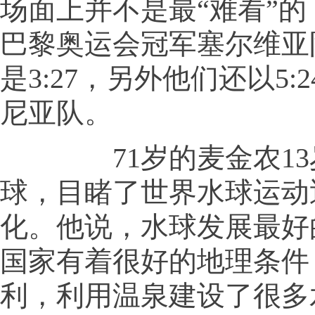
场面上并不是最“难看”
巴黎奥运会冠军塞尔维亚
是3:27，另外他们还以5:
尼亚队。
71岁的麦金农13
球，目睹了世界水球运动
化。他说，水球发展最好
国家有着很好的地理条件
利，利用温泉建设了很多