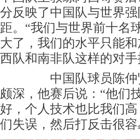
分反映了中国队与世界强
距。“我们与世界前十名
大了，我们的水平只能和
西队和南非队这样的对手
中国队球员陈仲贤
颇深，他赛后说：“他们
好，个人技术也比我们高
们失误，然后打反击很容