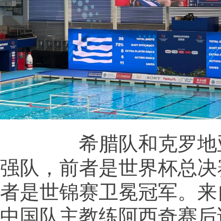
希腊队和克罗地亚
强队，前者是世界杯总决
者是世锦赛卫冕冠军。来
中国队主教练阿西奇赛后