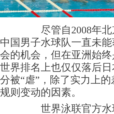
尽管自2008年北
中国男子水球队一直未能
会的机会，但在亚洲始终
世界排名上也仅仅落后日
分被“虐”，除了实力上
规则变动的因素。
世界泳联官方水球