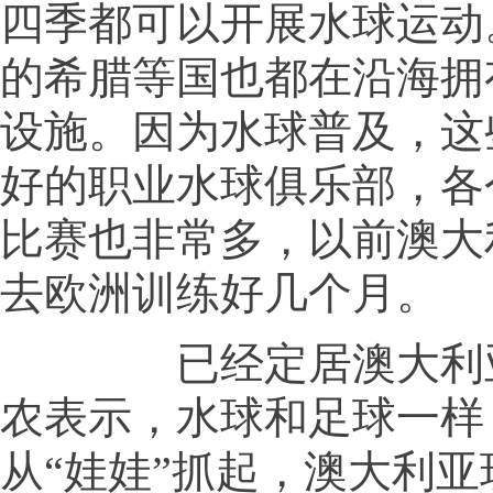
四季都可以开展水球运动
的希腊等国也都在沿海拥
设施。因为水球普及，这
好的职业水球俱乐部，各
比赛也非常多，以前澳大
去欧洲训练好几个月。
已经定居澳大利亚
农表示，水球和足球一样
从“娃娃”抓起，澳大利