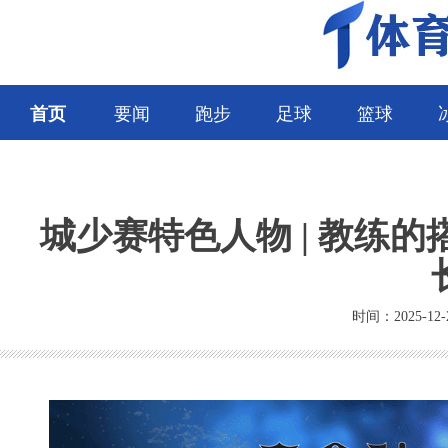
首页
要闻
跑步
足球
篮球
城少赛特色人物 | 教练
时间：2025-12-